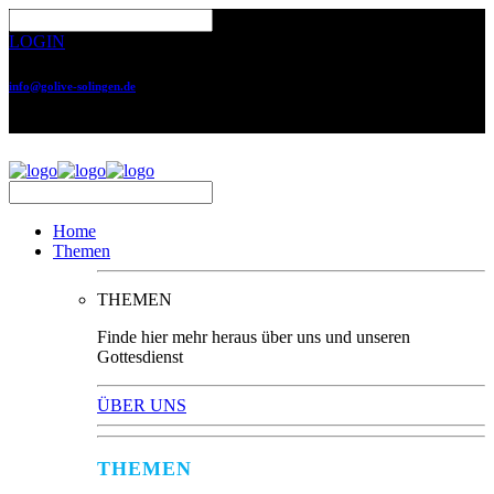
LOGIN
info@golive-solingen.de
0212 64559-17
Home
Themen
THEMEN
Finde hier mehr heraus über uns und unseren
Gottesdienst
ÜBER UNS
THEMEN