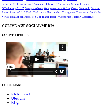
Solingen
Kirchengemeinde Wuppertal
Liebesbrief
Nur wer die Sehnsucht kennt
Offenbarung 21:1-7
Ostergottesdienst
Ostergottesdienst Online
Ostern
Sehnsucht
Sinn im
Leben
Sprüche 3:5-6
Taufe
Taufe durch Untertauchen
Tischgebete
Tischgebete für Kinder
Verlass dich auf den Herrn
Von Gott führen lassen
Was bedeutet Taufen?
Wassertaufe
GOLIVE AUF SOCIAL MEDIA
GOLIVE TRAILER
QUICK LINKS
Ich bin neu hier
Über uns
Blog