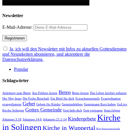
Newsletter
E-Mail-Adresse:
Ja, ich will den Newsletter mit Infos zu aktuellen Gottesdiensten
und Neuigkeiten abonnieren, und akzeptiere die
Datenschutzerklärung.
Popular
Schlagwörter
Beten
Anleitung zum Beten
Aus Fehlern lernen
Beten lernen
Das Leben leichter nehmen
Der Weg Jesus
Die Frohe Botschaft
Ein Brief für dich
Erwachsenentaufe
Evangelisation
Gebet
evangelisieren
Gebete für Kinder
Gemeindeleben
Gemeinsam Kurs halten
GoLive
Gottes Gemeinde
Kirche Solingen
Gott liebt dich
Gott vertrauen
Jesus folgen
Kirche
Kindergebete
Johannes 3:16
Johannes 14:6
Johannes 21:1-14
in Solingen
Kirche in Wuppertal
Kirchengemeinde