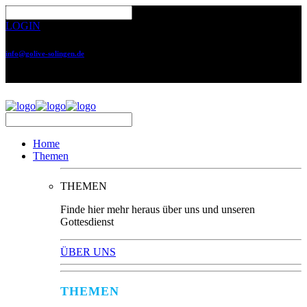
LOGIN
info@golive-solingen.de
0212 64559-17
Home
Themen
THEMEN
Finde hier mehr heraus über uns und unseren
Gottesdienst
ÜBER UNS
THEMEN