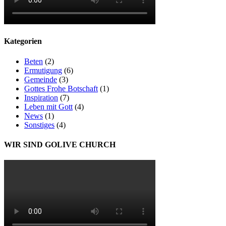
Kategorien
Beten
(2)
Ermutigung
(6)
Gemeinde
(3)
Gottes Frohe Botschaft
(1)
Inspiration
(7)
Leben mit Gott
(4)
News
(1)
Sonstiges
(4)
WIR SIND GOLIVE CHURCH