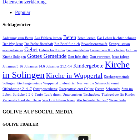
Datenschutzerklärung.
Popular
Schlagwörter
Beten
Anleitung zum Beten
Aus Fehlern lernen
Beten lernen
Das Leben leichter nehmen
Der Weg Jesus
Die Frohe Botschaft
Ein Brief für dich
Erwachsenentaufe
Evangelisation
Gebet
evangelisieren
Gebete für Kinder
Gemeindeleben
Gemeinsam Kurs halten
GoLive
Gottes Gemeinde
Kirche Solingen
Gott liebt dich
Gott vertrauen
Jesus folgen
Kirche
Kindergebete
Johannes 3:16
Johannes 14:6
Johannes 21:1-14
in Solingen
Kirche in Wuppertal
Kirchengemeinde
Solingen
Kirchengemeinde Wuppertal
Liebesbrief
Nur wer die Sehnsucht kennt
Offenbarung 21:1-7
Ostergottesdienst
Ostergottesdienst Online
Ostern
Sehnsucht
Sinn im
Leben
Sprüche 3:5-6
Taufe
Taufe durch Untertauchen
Tischgebete
Tischgebete für Kinder
Verlass dich auf den Herrn
Von Gott führen lassen
Was bedeutet Taufen?
Wassertaufe
GOLIVE AUF SOCIAL MEDIA
GOLIVE TRAILER