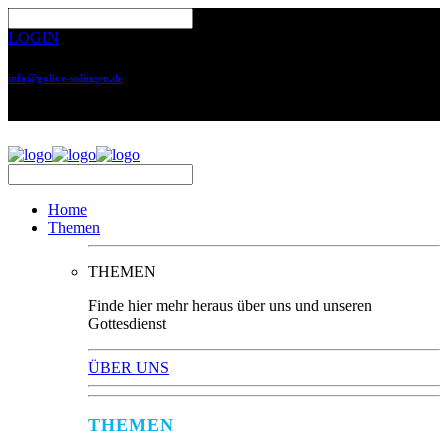
LOGIN
info@golive-solingen.de
0212 64559-17
Home
Themen
THEMEN
Finde hier mehr heraus über uns und unseren
Gottesdienst
ÜBER UNS
THEMEN