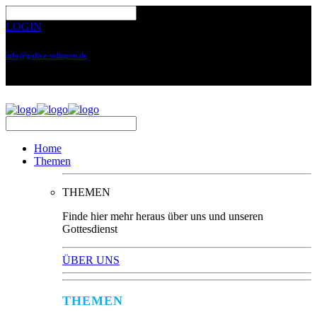
LOGIN
info@golive-solingen.de
0212 64559-17
Home
Themen
THEMEN
Finde hier mehr heraus über uns und unseren
Gottesdienst
ÜBER UNS
THEMEN