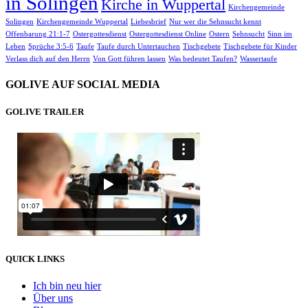
in Solingen
Kirche in Wuppertal
Kirchengemeinde
Solingen
Kirchengemeinde Wuppertal
Liebesbrief
Nur wer die Sehnsucht kennt
Offenbarung 21:1-7
Ostergottesdienst
Ostergottesdienst Online
Ostern
Sehnsucht
Sinn im
Leben
Sprüche 3:5-6
Taufe
Taufe durch Untertauchen
Tischgebete
Tischgebete für Kinder
Verlass dich auf den Herrn
Von Gott führen lassen
Was bedeutet Taufen?
Wassertaufe
GOLIVE AUF SOCIAL MEDIA
GOLIVE TRAILER
QUICK LINKS
Ich bin neu hier
Über uns