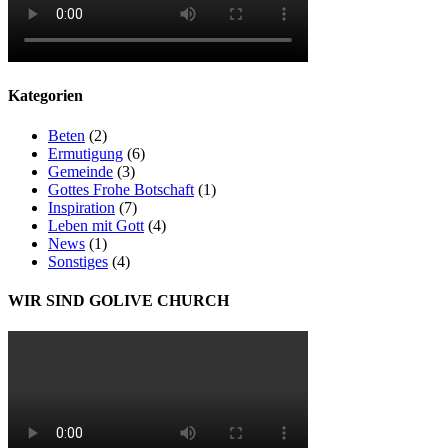
Kategorien
Beten
(2)
Ermutigung
(6)
Gemeinde
(3)
Gottes Frohe Botschaft
(1)
Inspiration
(7)
Leben mit Gott
(4)
News
(1)
Sonstiges
(4)
WIR SIND GOLIVE CHURCH