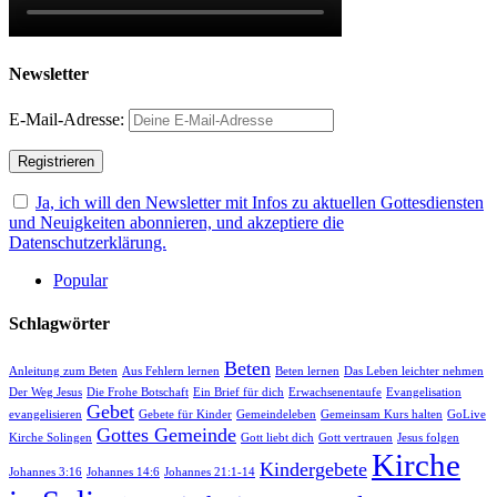
Newsletter
E-Mail-Adresse:
Ja, ich will den Newsletter mit Infos zu aktuellen Gottesdiensten
und Neuigkeiten abonnieren, und akzeptiere die
Datenschutzerklärung.
Popular
Schlagwörter
Beten
Anleitung zum Beten
Aus Fehlern lernen
Beten lernen
Das Leben leichter nehmen
Der Weg Jesus
Die Frohe Botschaft
Ein Brief für dich
Erwachsenentaufe
Evangelisation
Gebet
evangelisieren
Gebete für Kinder
Gemeindeleben
Gemeinsam Kurs halten
GoLive
Gottes Gemeinde
Kirche Solingen
Gott liebt dich
Gott vertrauen
Jesus folgen
Kirche
Kindergebete
Johannes 3:16
Johannes 14:6
Johannes 21:1-14