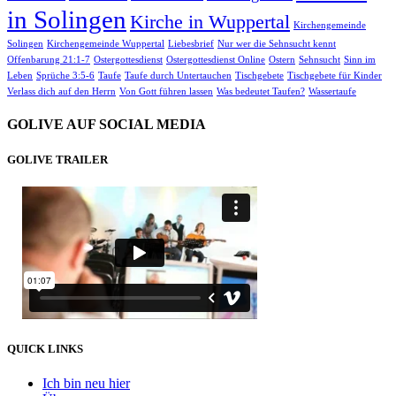
in Solingen
Kirche in Wuppertal
Kirchengemeinde
Solingen
Kirchengemeinde Wuppertal
Liebesbrief
Nur wer die Sehnsucht kennt
Offenbarung 21:1-7
Ostergottesdienst
Ostergottesdienst Online
Ostern
Sehnsucht
Sinn im
Leben
Sprüche 3:5-6
Taufe
Taufe durch Untertauchen
Tischgebete
Tischgebete für Kinder
Verlass dich auf den Herrn
Von Gott führen lassen
Was bedeutet Taufen?
Wassertaufe
GOLIVE AUF SOCIAL MEDIA
GOLIVE TRAILER
QUICK LINKS
Ich bin neu hier