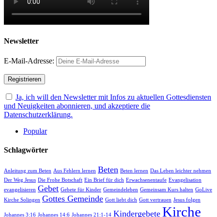
Newsletter
E-Mail-Adresse:
Ja, ich will den Newsletter mit Infos zu aktuellen Gottesdiensten
und Neuigkeiten abonnieren, und akzeptiere die
Datenschutzerklärung.
Popular
Schlagwörter
Beten
Anleitung zum Beten
Aus Fehlern lernen
Beten lernen
Das Leben leichter nehmen
Der Weg Jesus
Die Frohe Botschaft
Ein Brief für dich
Erwachsenentaufe
Evangelisation
Gebet
evangelisieren
Gebete für Kinder
Gemeindeleben
Gemeinsam Kurs halten
GoLive
Gottes Gemeinde
Kirche Solingen
Gott liebt dich
Gott vertrauen
Jesus folgen
Kirche
Kindergebete
Johannes 3:16
Johannes 14:6
Johannes 21:1-14