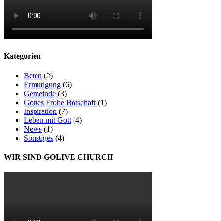
Kategorien
Beten
(2)
Ermutigung
(6)
Gemeinde
(3)
Gottes Frohe Botschaft
(1)
Inspiration
(7)
Leben mit Gott
(4)
News
(1)
Sonstiges
(4)
WIR SIND GOLIVE CHURCH