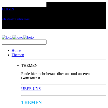
LOGIN
info@golive-solingen.de
0212 64559-17
Home
Themen
THEMEN
Finde hier mehr heraus über uns und unseren
Gottesdienst
ÜBER UNS
THEMEN