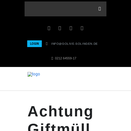
LOGIN
INFO@GOLIVE-SOLINGEN.DE
0212 64559-17
Achtung
Giftmüll