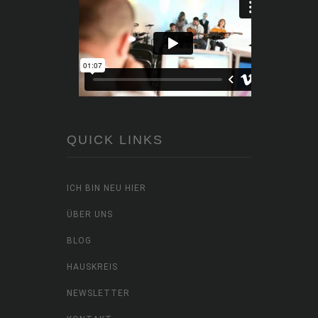
QUICK LINKS
ICH BIN NEU HIER
ÜBER UNS
BLOG
HAUSKREIS
NEWSLETTER