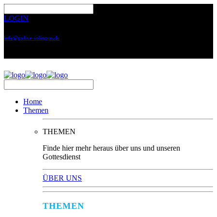
LOGIN
info@golive-solingen.de
0212 64559-17
Home
Themen
THEMEN
Finde hier mehr heraus über uns und unseren
Gottesdienst
ÜBER UNS
THEMEN