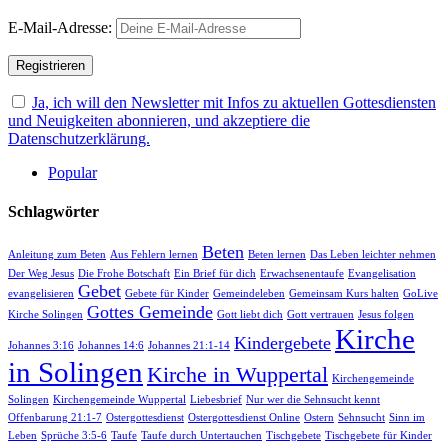
E-Mail-Adresse:
Ja, ich will den Newsletter mit Infos zu aktuellen Gottesdiensten
und Neuigkeiten abonnieren, und akzeptiere die
Datenschutzerklärung.
Popular
Schlagwörter
Beten
Anleitung zum Beten
Aus Fehlern lernen
Beten lernen
Das Leben leichter nehmen
Der Weg Jesus
Die Frohe Botschaft
Ein Brief für dich
Erwachsenentaufe
Evangelisation
Gebet
evangelisieren
Gebete für Kinder
Gemeindeleben
Gemeinsam Kurs halten
GoLive
Gottes Gemeinde
Kirche Solingen
Gott liebt dich
Gott vertrauen
Jesus folgen
Kirche
Kindergebete
Johannes 3:16
Johannes 14:6
Johannes 21:1-14
in Solingen
Kirche in Wuppertal
Kirchengemeinde
Solingen
Kirchengemeinde Wuppertal
Liebesbrief
Nur wer die Sehnsucht kennt
Offenbarung 21:1-7
Ostergottesdienst
Ostergottesdienst Online
Ostern
Sehnsucht
Sinn im
Leben
Sprüche 3:5-6
Taufe
Taufe durch Untertauchen
Tischgebete
Tischgebete für Kinder