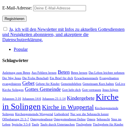
E-Mail-Adresse:
Ja, ich will den Newsletter mit Infos zu aktuellen Gottesdiensten
und Neuigkeiten abonnieren, und akzeptiere die
Datenschutzerklärung.
Popular
Schlagwörter
Beten
Anleitung zum Beten
Aus Fehlern lernen
Beten lernen
Das Leben leichter nehmen
Der Weg Jesus
Die Frohe Botschaft
Ein Brief für dich
Erwachsenentaufe
Evangelisation
Gebet
evangelisieren
Gebete für Kinder
Gemeindeleben
Gemeinsam Kurs halten
GoLive
Gottes Gemeinde
Kirche Solingen
Gott liebt dich
Gott vertrauen
Jesus folgen
Kirche
Kindergebete
Johannes 3:16
Johannes 14:6
Johannes 21:1-14
in Solingen
Kirche in Wuppertal
Kirchengemeinde
Solingen
Kirchengemeinde Wuppertal
Liebesbrief
Nur wer die Sehnsucht kennt
Offenbarung 21:1-7
Ostergottesdienst
Ostergottesdienst Online
Ostern
Sehnsucht
Sinn im
Leben
Sprüche 3:5-6
Taufe
Taufe durch Untertauchen
Tischgebete
Tischgebete für Kinder