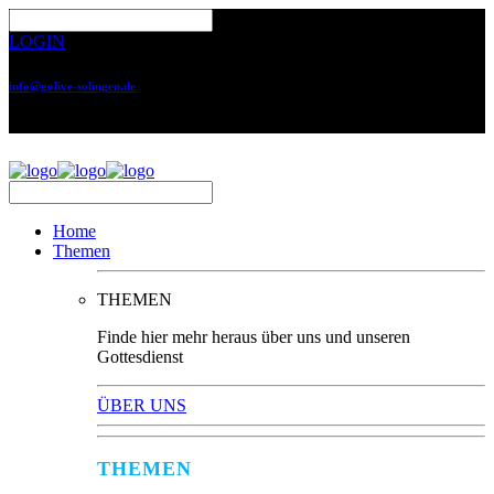
LOGIN
info@golive-solingen.de
0212 64559-17
Home
Themen
THEMEN
Finde hier mehr heraus über uns und unseren
Gottesdienst
ÜBER UNS
THEMEN