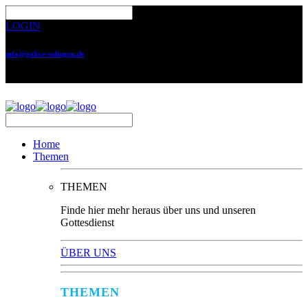
LOGIN
info@golive-solingen.de
0212 64559-17
Home
Themen
THEMEN
Finde hier mehr heraus über uns und unseren
Gottesdienst
ÜBER UNS
THEMEN