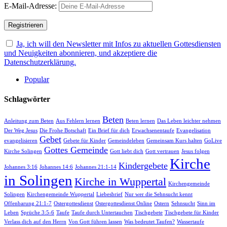
E-Mail-Adresse:
Ja, ich will den Newsletter mit Infos zu aktuellen Gottesdiensten
und Neuigkeiten abonnieren, und akzeptiere die
Datenschutzerklärung.
Popular
Schlagwörter
Beten
Anleitung zum Beten
Aus Fehlern lernen
Beten lernen
Das Leben leichter nehmen
Der Weg Jesus
Die Frohe Botschaft
Ein Brief für dich
Erwachsenentaufe
Evangelisation
Gebet
evangelisieren
Gebete für Kinder
Gemeindeleben
Gemeinsam Kurs halten
GoLive
Gottes Gemeinde
Kirche Solingen
Gott liebt dich
Gott vertrauen
Jesus folgen
Kirche
Kindergebete
Johannes 3:16
Johannes 14:6
Johannes 21:1-14
in Solingen
Kirche in Wuppertal
Kirchengemeinde
Solingen
Kirchengemeinde Wuppertal
Liebesbrief
Nur wer die Sehnsucht kennt
Offenbarung 21:1-7
Ostergottesdienst
Ostergottesdienst Online
Ostern
Sehnsucht
Sinn im
Leben
Sprüche 3:5-6
Taufe
Taufe durch Untertauchen
Tischgebete
Tischgebete für Kinder
Verlass dich auf den Herrn
Von Gott führen lassen
Was bedeutet Taufen?
Wassertaufe