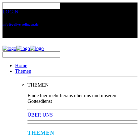
LOGIN
info@golive-solingen.de
0212 64559-17
Home
Themen
THEMEN
Finde hier mehr heraus über uns und unseren
Gottesdienst
ÜBER UNS
THEMEN