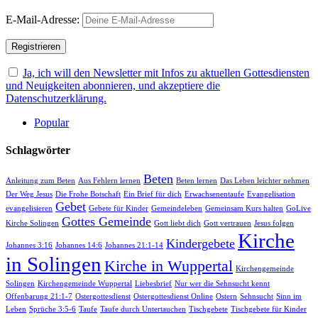
E-Mail-Adresse:
Ja, ich will den Newsletter mit Infos zu aktuellen Gottesdiensten
und Neuigkeiten abonnieren, und akzeptiere die
Datenschutzerklärung.
Popular
Schlagwörter
Beten
Anleitung zum Beten
Aus Fehlern lernen
Beten lernen
Das Leben leichter nehmen
Der Weg Jesus
Die Frohe Botschaft
Ein Brief für dich
Erwachsenentaufe
Evangelisation
Gebet
evangelisieren
Gebete für Kinder
Gemeindeleben
Gemeinsam Kurs halten
GoLive
Gottes Gemeinde
Kirche Solingen
Gott liebt dich
Gott vertrauen
Jesus folgen
Kirche
Kindergebete
Johannes 3:16
Johannes 14:6
Johannes 21:1-14
in Solingen
Kirche in Wuppertal
Kirchengemeinde
Solingen
Kirchengemeinde Wuppertal
Liebesbrief
Nur wer die Sehnsucht kennt
Offenbarung 21:1-7
Ostergottesdienst
Ostergottesdienst Online
Ostern
Sehnsucht
Sinn im
Leben
Sprüche 3:5-6
Taufe
Taufe durch Untertauchen
Tischgebete
Tischgebete für Kinder