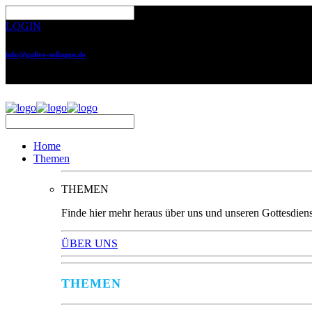
LOGIN
info@golive-solingen.de
0212 64559-17
Home
Themen
THEMEN
Finde hier mehr heraus über uns und unseren Gottesdiens
ÜBER UNS
THEMEN