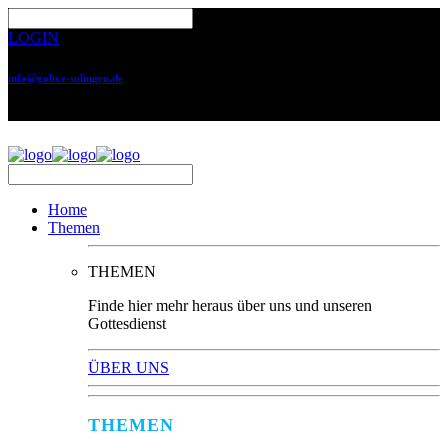
LOGIN
info@golive-solingen.de
0212 64559-17
Home
Themen
THEMEN
Finde hier mehr heraus über uns und unseren
Gottesdienst
ÜBER UNS
THEMEN