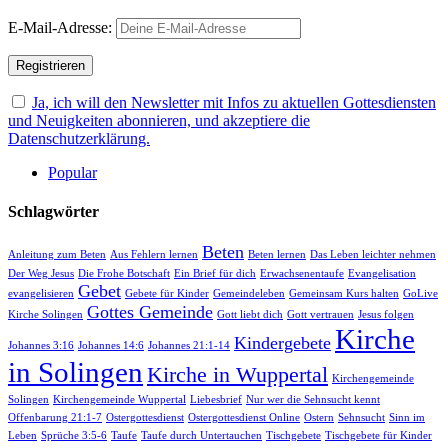
E-Mail-Adresse:
Ja, ich will den Newsletter mit Infos zu aktuellen Gottesdiensten
und Neuigkeiten abonnieren, und akzeptiere die
Datenschutzerklärung.
Popular
Schlagwörter
Beten
Anleitung zum Beten
Aus Fehlern lernen
Beten lernen
Das Leben leichter nehmen
Der Weg Jesus
Die Frohe Botschaft
Ein Brief für dich
Erwachsenentaufe
Evangelisation
Gebet
evangelisieren
Gebete für Kinder
Gemeindeleben
Gemeinsam Kurs halten
GoLive
Gottes Gemeinde
Kirche Solingen
Gott liebt dich
Gott vertrauen
Jesus folgen
Kirche
Kindergebete
Johannes 3:16
Johannes 14:6
Johannes 21:1-14
in Solingen
Kirche in Wuppertal
Kirchengemeinde
Solingen
Kirchengemeinde Wuppertal
Liebesbrief
Nur wer die Sehnsucht kennt
Offenbarung 21:1-7
Ostergottesdienst
Ostergottesdienst Online
Ostern
Sehnsucht
Sinn im
Leben
Sprüche 3:5-6
Taufe
Taufe durch Untertauchen
Tischgebete
Tischgebete für Kinder