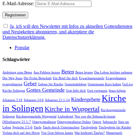
E-Mail-Adresse:
Ja, ich will den Newsletter mit Infos zu aktuellen Gottesdiensten
und Neuigkeiten abonnieren, und akzeptiere die
Datenschutzerklärung.
Popular
Schlagwörter
Beten
Anleitung zum Beten
Aus Fehlern lernen
Beten lernen
Das Leben leichter nehmen
Der Weg Jesus
Die Frohe Botschaft
Ein Brief für dich
Erwachsenentaufe
Evangelisation
Gebet
evangelisieren
Gebete für Kinder
Gemeindeleben
Gemeinsam Kurs halten
GoLive
Gottes Gemeinde
Kirche Solingen
Gott liebt dich
Gott vertrauen
Jesus folgen
Kirche
Kindergebete
Johannes 3:16
Johannes 14:6
Johannes 21:1-14
in Solingen
Kirche in Wuppertal
Kirchengemeinde
Solingen
Kirchengemeinde Wuppertal
Liebesbrief
Nur wer die Sehnsucht kennt
Offenbarung 21:1-7
Ostergottesdienst
Ostergottesdienst Online
Ostern
Sehnsucht
Sinn im
Leben
Sprüche 3:5-6
Taufe
Taufe durch Untertauchen
Tischgebete
Tischgebete für Kinder
Verlass dich auf den Herrn
Von Gott führen lassen
Was bedeutet Taufen?
Wassertaufe