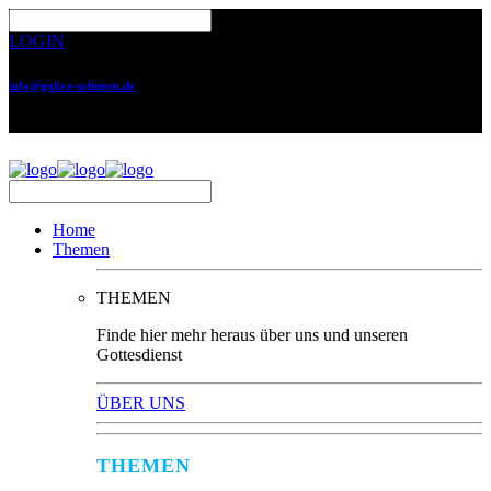
LOGIN
info@golive-solingen.de
0212 64559-17
Home
Themen
THEMEN
Finde hier mehr heraus über uns und unseren
Gottesdienst
ÜBER UNS
THEMEN