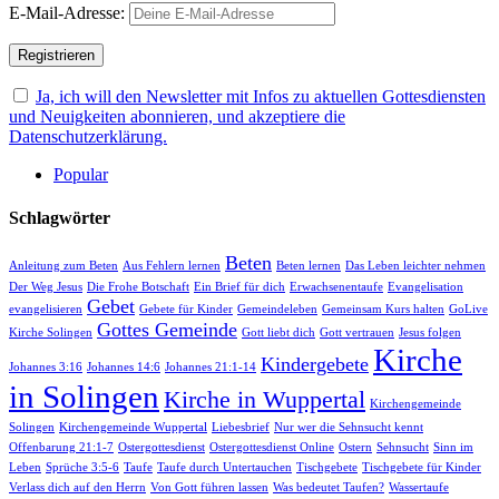
E-Mail-Adresse:
Ja, ich will den Newsletter mit Infos zu aktuellen Gottesdiensten
und Neuigkeiten abonnieren, und akzeptiere die
Datenschutzerklärung.
Popular
Schlagwörter
Beten
Anleitung zum Beten
Aus Fehlern lernen
Beten lernen
Das Leben leichter nehmen
Der Weg Jesus
Die Frohe Botschaft
Ein Brief für dich
Erwachsenentaufe
Evangelisation
Gebet
evangelisieren
Gebete für Kinder
Gemeindeleben
Gemeinsam Kurs halten
GoLive
Gottes Gemeinde
Kirche Solingen
Gott liebt dich
Gott vertrauen
Jesus folgen
Kirche
Kindergebete
Johannes 3:16
Johannes 14:6
Johannes 21:1-14
in Solingen
Kirche in Wuppertal
Kirchengemeinde
Solingen
Kirchengemeinde Wuppertal
Liebesbrief
Nur wer die Sehnsucht kennt
Offenbarung 21:1-7
Ostergottesdienst
Ostergottesdienst Online
Ostern
Sehnsucht
Sinn im
Leben
Sprüche 3:5-6
Taufe
Taufe durch Untertauchen
Tischgebete
Tischgebete für Kinder
Verlass dich auf den Herrn
Von Gott führen lassen
Was bedeutet Taufen?
Wassertaufe