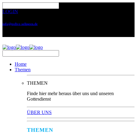
LOGIN
info@golive-solingen.de
0212 64559-17
Home
Themen
THEMEN
Finde hier mehr heraus über uns und unseren
Gottesdienst
ÜBER UNS
THEMEN