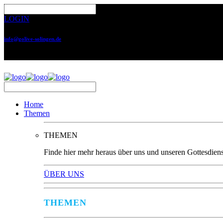
LOGIN
info@golive-solingen.de
0212 64559-17
Home
Themen
THEMEN
Finde hier mehr heraus über uns und unseren Gottesdiens
ÜBER UNS
THEMEN