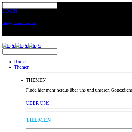
LOGIN
info@golive-solingen.de
0212 64559-17
Home
Themen
THEMEN
Finde hier mehr heraus über uns und unseren Gottesdiens
ÜBER UNS
THEMEN