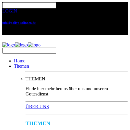
LOGIN
info@golive-solingen.de
0212 64559-17
Home
Themen
THEMEN
Finde hier mehr heraus über uns und unseren
Gottesdienst
ÜBER UNS
THEMEN