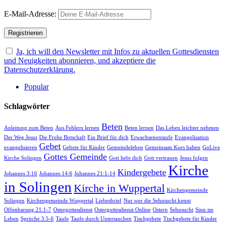
E-Mail-Adresse:
Ja, ich will den Newsletter mit Infos zu aktuellen Gottesdiensten
und Neuigkeiten abonnieren, und akzeptiere die
Datenschutzerklärung.
Popular
Schlagwörter
Beten
Anleitung zum Beten
Aus Fehlern lernen
Beten lernen
Das Leben leichter nehmen
Der Weg Jesus
Die Frohe Botschaft
Ein Brief für dich
Erwachsenentaufe
Evangelisation
Gebet
evangelisieren
Gebete für Kinder
Gemeindeleben
Gemeinsam Kurs halten
GoLive
Gottes Gemeinde
Kirche Solingen
Gott liebt dich
Gott vertrauen
Jesus folgen
Kirche
Kindergebete
Johannes 3:16
Johannes 14:6
Johannes 21:1-14
in Solingen
Kirche in Wuppertal
Kirchengemeinde
Solingen
Kirchengemeinde Wuppertal
Liebesbrief
Nur wer die Sehnsucht kennt
Offenbarung 21:1-7
Ostergottesdienst
Ostergottesdienst Online
Ostern
Sehnsucht
Sinn im
Leben
Sprüche 3:5-6
Taufe
Taufe durch Untertauchen
Tischgebete
Tischgebete für Kinder