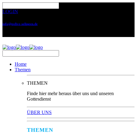
LOGIN
info@golive-solingen.de
0212 64559-17
Home
Themen
THEMEN
Finde hier mehr heraus über uns und unseren
Gottesdienst
ÜBER UNS
THEMEN