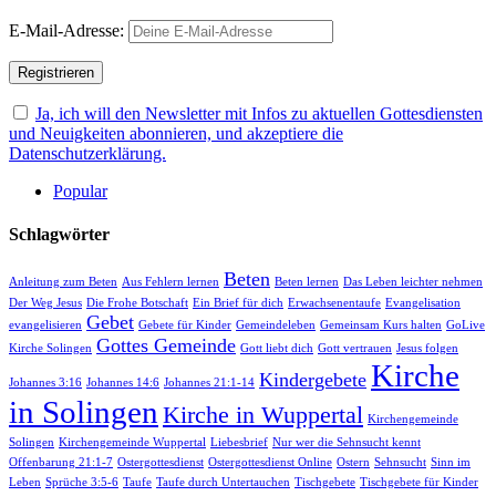
E-Mail-Adresse:
Ja, ich will den Newsletter mit Infos zu aktuellen Gottesdiensten
und Neuigkeiten abonnieren, und akzeptiere die
Datenschutzerklärung.
Popular
Schlagwörter
Beten
Anleitung zum Beten
Aus Fehlern lernen
Beten lernen
Das Leben leichter nehmen
Der Weg Jesus
Die Frohe Botschaft
Ein Brief für dich
Erwachsenentaufe
Evangelisation
Gebet
evangelisieren
Gebete für Kinder
Gemeindeleben
Gemeinsam Kurs halten
GoLive
Gottes Gemeinde
Kirche Solingen
Gott liebt dich
Gott vertrauen
Jesus folgen
Kirche
Kindergebete
Johannes 3:16
Johannes 14:6
Johannes 21:1-14
in Solingen
Kirche in Wuppertal
Kirchengemeinde
Solingen
Kirchengemeinde Wuppertal
Liebesbrief
Nur wer die Sehnsucht kennt
Offenbarung 21:1-7
Ostergottesdienst
Ostergottesdienst Online
Ostern
Sehnsucht
Sinn im
Leben
Sprüche 3:5-6
Taufe
Taufe durch Untertauchen
Tischgebete
Tischgebete für Kinder