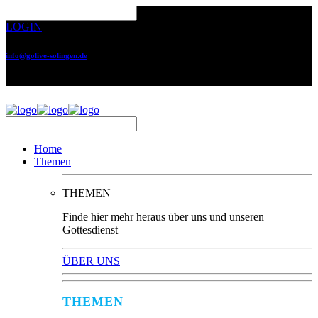
LOGIN
info@golive-solingen.de
0212 64559-17
Home
Themen
THEMEN
Finde hier mehr heraus über uns und unseren
Gottesdienst
ÜBER UNS
THEMEN