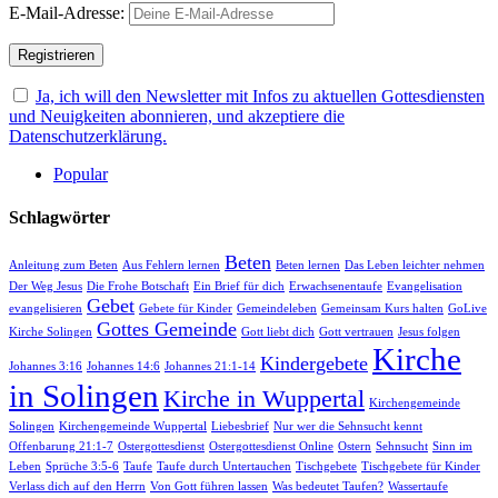
E-Mail-Adresse:
Ja, ich will den Newsletter mit Infos zu aktuellen Gottesdiensten
und Neuigkeiten abonnieren, und akzeptiere die
Datenschutzerklärung.
Popular
Schlagwörter
Beten
Anleitung zum Beten
Aus Fehlern lernen
Beten lernen
Das Leben leichter nehmen
Der Weg Jesus
Die Frohe Botschaft
Ein Brief für dich
Erwachsenentaufe
Evangelisation
Gebet
evangelisieren
Gebete für Kinder
Gemeindeleben
Gemeinsam Kurs halten
GoLive
Gottes Gemeinde
Kirche Solingen
Gott liebt dich
Gott vertrauen
Jesus folgen
Kirche
Kindergebete
Johannes 3:16
Johannes 14:6
Johannes 21:1-14
in Solingen
Kirche in Wuppertal
Kirchengemeinde
Solingen
Kirchengemeinde Wuppertal
Liebesbrief
Nur wer die Sehnsucht kennt
Offenbarung 21:1-7
Ostergottesdienst
Ostergottesdienst Online
Ostern
Sehnsucht
Sinn im
Leben
Sprüche 3:5-6
Taufe
Taufe durch Untertauchen
Tischgebete
Tischgebete für Kinder
Verlass dich auf den Herrn
Von Gott führen lassen
Was bedeutet Taufen?
Wassertaufe