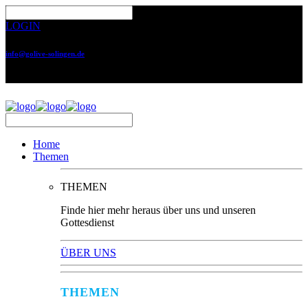
LOGIN
info@golive-solingen.de
0212 64559-17
Home
Themen
THEMEN
Finde hier mehr heraus über uns und unseren
Gottesdienst
ÜBER UNS
THEMEN