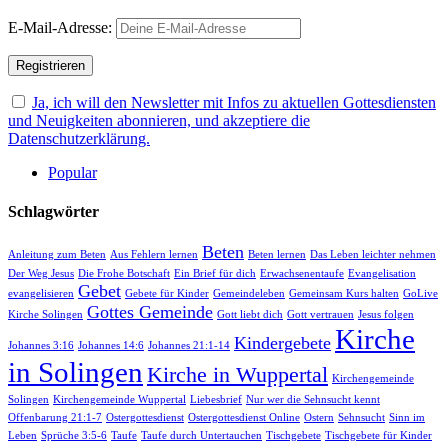
E-Mail-Adresse:
Ja, ich will den Newsletter mit Infos zu aktuellen Gottesdiensten
und Neuigkeiten abonnieren, und akzeptiere die
Datenschutzerklärung.
Popular
Schlagwörter
Beten
Anleitung zum Beten
Aus Fehlern lernen
Beten lernen
Das Leben leichter nehmen
Der Weg Jesus
Die Frohe Botschaft
Ein Brief für dich
Erwachsenentaufe
Evangelisation
Gebet
evangelisieren
Gebete für Kinder
Gemeindeleben
Gemeinsam Kurs halten
GoLive
Gottes Gemeinde
Kirche Solingen
Gott liebt dich
Gott vertrauen
Jesus folgen
Kirche
Kindergebete
Johannes 3:16
Johannes 14:6
Johannes 21:1-14
in Solingen
Kirche in Wuppertal
Kirchengemeinde
Solingen
Kirchengemeinde Wuppertal
Liebesbrief
Nur wer die Sehnsucht kennt
Offenbarung 21:1-7
Ostergottesdienst
Ostergottesdienst Online
Ostern
Sehnsucht
Sinn im
Leben
Sprüche 3:5-6
Taufe
Taufe durch Untertauchen
Tischgebete
Tischgebete für Kinder