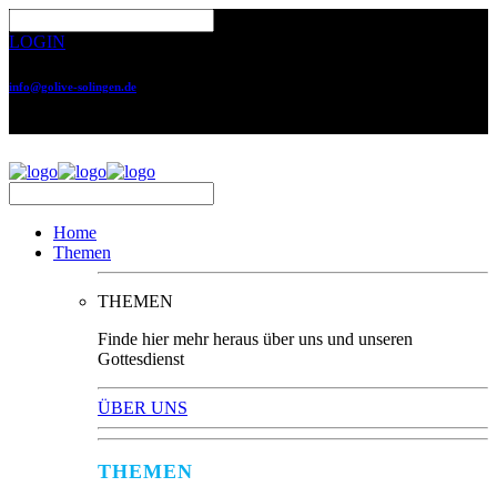
LOGIN
info@golive-solingen.de
0212 64559-17
Home
Themen
THEMEN
Finde hier mehr heraus über uns und unseren
Gottesdienst
ÜBER UNS
THEMEN