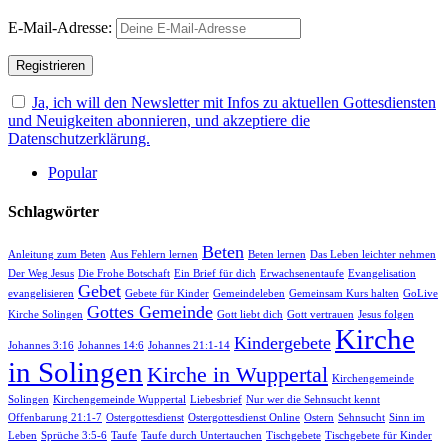
E-Mail-Adresse:
Ja, ich will den Newsletter mit Infos zu aktuellen Gottesdiensten
und Neuigkeiten abonnieren, und akzeptiere die
Datenschutzerklärung.
Popular
Schlagwörter
Beten
Anleitung zum Beten
Aus Fehlern lernen
Beten lernen
Das Leben leichter nehmen
Der Weg Jesus
Die Frohe Botschaft
Ein Brief für dich
Erwachsenentaufe
Evangelisation
Gebet
evangelisieren
Gebete für Kinder
Gemeindeleben
Gemeinsam Kurs halten
GoLive
Gottes Gemeinde
Kirche Solingen
Gott liebt dich
Gott vertrauen
Jesus folgen
Kirche
Kindergebete
Johannes 3:16
Johannes 14:6
Johannes 21:1-14
in Solingen
Kirche in Wuppertal
Kirchengemeinde
Solingen
Kirchengemeinde Wuppertal
Liebesbrief
Nur wer die Sehnsucht kennt
Offenbarung 21:1-7
Ostergottesdienst
Ostergottesdienst Online
Ostern
Sehnsucht
Sinn im
Leben
Sprüche 3:5-6
Taufe
Taufe durch Untertauchen
Tischgebete
Tischgebete für Kinder