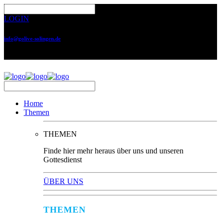
LOGIN
info@golive-solingen.de
0212 64559-17
Home
Themen
THEMEN
Finde hier mehr heraus über uns und unseren
Gottesdienst
ÜBER UNS
THEMEN