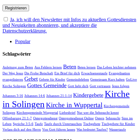
Ja, ich will den Newsletter mit Infos zu aktuellen Gottesdiensten
und Neuigkeiten abonnieren, und akzeptiere die
Datenschutzerklärung.
Popular
Schlagwörter
Beten
Anleitung zum Beten
Aus Fehlern lernen
Beten lernen
Das Leben leichter nehmen
Der Weg Jesus
Die Frohe Botschaft
Ein Brief für dich
Erwachsenentaufe
Evangelisation
Gebet
evangelisieren
Gebete für Kinder
Gemeindeleben
Gemeinsam Kurs halten
GoLive
Gottes Gemeinde
Kirche Solingen
Gott liebt dich
Gott vertrauen
Jesus folgen
Kirche
Kindergebete
Johannes 3:16
Johannes 14:6
Johannes 21:1-14
in Solingen
Kirche in Wuppertal
Kirchengemeinde
Solingen
Kirchengemeinde Wuppertal
Liebesbrief
Nur wer die Sehnsucht kennt
Offenbarung 21:1-7
Ostergottesdienst
Ostergottesdienst Online
Ostern
Sehnsucht
Sinn im
Leben
Sprüche 3:5-6
Taufe
Taufe durch Untertauchen
Tischgebete
Tischgebete für Kinder
Verlass dich auf den Herrn
Von Gott führen lassen
Was bedeutet Taufen?
Wassertaufe