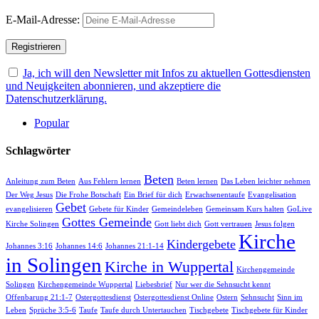
E-Mail-Adresse:
Ja, ich will den Newsletter mit Infos zu aktuellen Gottesdiensten
und Neuigkeiten abonnieren, und akzeptiere die
Datenschutzerklärung.
Popular
Schlagwörter
Beten
Anleitung zum Beten
Aus Fehlern lernen
Beten lernen
Das Leben leichter nehmen
Der Weg Jesus
Die Frohe Botschaft
Ein Brief für dich
Erwachsenentaufe
Evangelisation
Gebet
evangelisieren
Gebete für Kinder
Gemeindeleben
Gemeinsam Kurs halten
GoLive
Gottes Gemeinde
Kirche Solingen
Gott liebt dich
Gott vertrauen
Jesus folgen
Kirche
Kindergebete
Johannes 3:16
Johannes 14:6
Johannes 21:1-14
in Solingen
Kirche in Wuppertal
Kirchengemeinde
Solingen
Kirchengemeinde Wuppertal
Liebesbrief
Nur wer die Sehnsucht kennt
Offenbarung 21:1-7
Ostergottesdienst
Ostergottesdienst Online
Ostern
Sehnsucht
Sinn im
Leben
Sprüche 3:5-6
Taufe
Taufe durch Untertauchen
Tischgebete
Tischgebete für Kinder