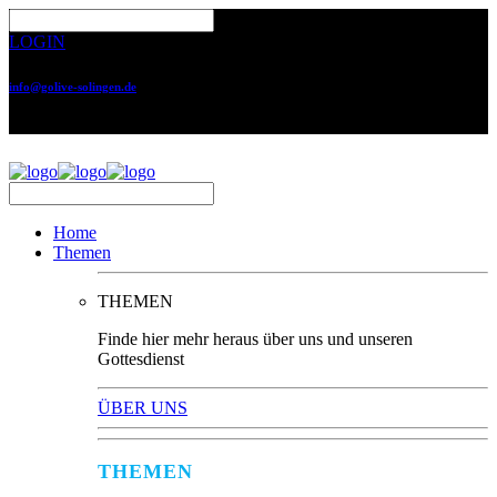
LOGIN
info@golive-solingen.de
0212 64559-17
Home
Themen
THEMEN
Finde hier mehr heraus über uns und unseren
Gottesdienst
ÜBER UNS
THEMEN