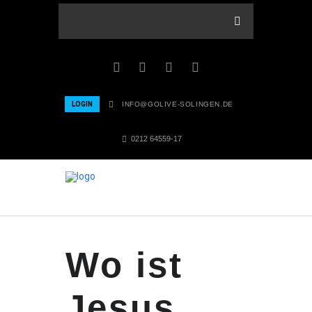
LOGIN
INFO@GOLIVE-SOLINGEN.DE
0212 64559-17
Wo ist
Jesus