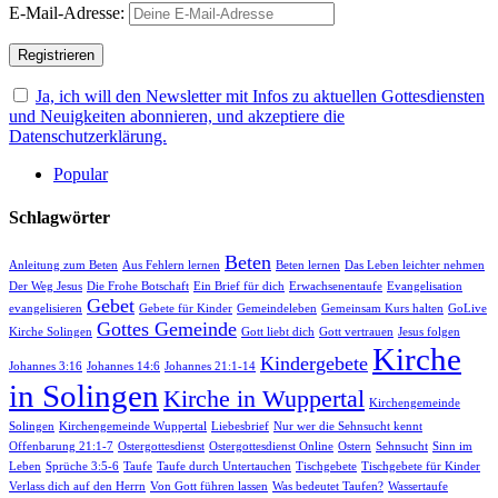
E-Mail-Adresse:
Ja, ich will den Newsletter mit Infos zu aktuellen Gottesdiensten
und Neuigkeiten abonnieren, und akzeptiere die
Datenschutzerklärung.
Popular
Schlagwörter
Beten
Anleitung zum Beten
Aus Fehlern lernen
Beten lernen
Das Leben leichter nehmen
Der Weg Jesus
Die Frohe Botschaft
Ein Brief für dich
Erwachsenentaufe
Evangelisation
Gebet
evangelisieren
Gebete für Kinder
Gemeindeleben
Gemeinsam Kurs halten
GoLive
Gottes Gemeinde
Kirche Solingen
Gott liebt dich
Gott vertrauen
Jesus folgen
Kirche
Kindergebete
Johannes 3:16
Johannes 14:6
Johannes 21:1-14
in Solingen
Kirche in Wuppertal
Kirchengemeinde
Solingen
Kirchengemeinde Wuppertal
Liebesbrief
Nur wer die Sehnsucht kennt
Offenbarung 21:1-7
Ostergottesdienst
Ostergottesdienst Online
Ostern
Sehnsucht
Sinn im
Leben
Sprüche 3:5-6
Taufe
Taufe durch Untertauchen
Tischgebete
Tischgebete für Kinder
Verlass dich auf den Herrn
Von Gott führen lassen
Was bedeutet Taufen?
Wassertaufe