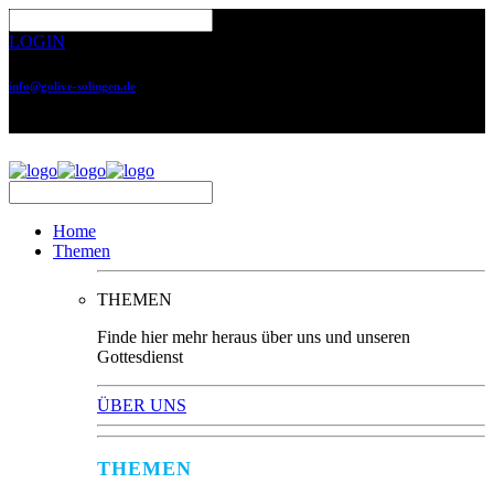
LOGIN
info@golive-solingen.de
0212 64559-17
Home
Themen
THEMEN
Finde hier mehr heraus über uns und unseren
Gottesdienst
ÜBER UNS
THEMEN