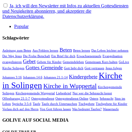
Ja, ich will den Newsletter mit Infos zu aktuellen Gottesdiensten
und Neuigkeiten abonnieren, und akzeptiere die
Datenschutzerklärung.
Popular
Schlagwörter
Beten
Anleitung zum Beten
Aus Fehlern lernen
Beten lernen
Das Leben leichter nehmen
Der Weg Jesus
Die Frohe Botschaft
Ein Brief für dich
Erwachsenentaufe
Evangelisation
Gebet
evangelisieren
Gebete für Kinder
Gemeindeleben
Gemeinsam Kurs halten
GoLive
Gottes Gemeinde
Kirche Solingen
Gott liebt dich
Gott vertrauen
Jesus folgen
Kirche
Kindergebete
Johannes 3:16
Johannes 14:6
Johannes 21:1-14
in Solingen
Kirche in Wuppertal
Kirchengemeinde
Solingen
Kirchengemeinde Wuppertal
Liebesbrief
Nur wer die Sehnsucht kennt
Offenbarung 21:1-7
Ostergottesdienst
Ostergottesdienst Online
Ostern
Sehnsucht
Sinn im
Leben
Sprüche 3:5-6
Taufe
Taufe durch Untertauchen
Tischgebete
Tischgebete für Kinder
Verlass dich auf den Herrn
Von Gott führen lassen
Was bedeutet Taufen?
Wassertaufe
GOLIVE AUF SOCIAL MEDIA
GOLIVE TRAILER