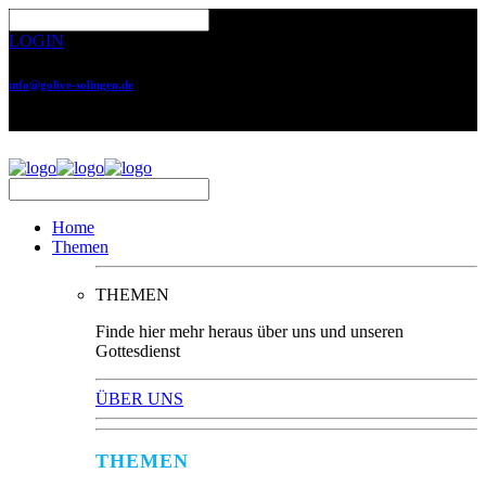
LOGIN
info@golive-solingen.de
0212 64559-17
Home
Themen
THEMEN
Finde hier mehr heraus über uns und unseren
Gottesdienst
ÜBER UNS
THEMEN