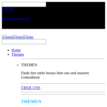
LOGIN
info@golive-solingen.de
0212 64559-17
Home
Themen
THEMEN
Finde hier mehr heraus über uns und unseren
Gottesdienst
ÜBER UNS
THEMEN