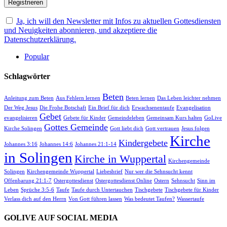
Ja, ich will den Newsletter mit Infos zu aktuellen Gottesdiensten
und Neuigkeiten abonnieren, und akzeptiere die
Datenschutzerklärung.
Popular
Schlagwörter
Beten
Anleitung zum Beten
Aus Fehlern lernen
Beten lernen
Das Leben leichter nehmen
Der Weg Jesus
Die Frohe Botschaft
Ein Brief für dich
Erwachsenentaufe
Evangelisation
Gebet
evangelisieren
Gebete für Kinder
Gemeindeleben
Gemeinsam Kurs halten
GoLive
Gottes Gemeinde
Kirche Solingen
Gott liebt dich
Gott vertrauen
Jesus folgen
Kirche
Kindergebete
Johannes 3:16
Johannes 14:6
Johannes 21:1-14
in Solingen
Kirche in Wuppertal
Kirchengemeinde
Solingen
Kirchengemeinde Wuppertal
Liebesbrief
Nur wer die Sehnsucht kennt
Offenbarung 21:1-7
Ostergottesdienst
Ostergottesdienst Online
Ostern
Sehnsucht
Sinn im
Leben
Sprüche 3:5-6
Taufe
Taufe durch Untertauchen
Tischgebete
Tischgebete für Kinder
Verlass dich auf den Herrn
Von Gott führen lassen
Was bedeutet Taufen?
Wassertaufe
GOLIVE AUF SOCIAL MEDIA