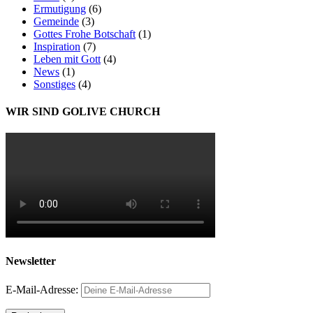
Ermutigung
(6)
Gemeinde
(3)
Gottes Frohe Botschaft
(1)
Inspiration
(7)
Leben mit Gott
(4)
News
(1)
Sonstiges
(4)
WIR SIND GOLIVE CHURCH
Newsletter
E-Mail-Adresse: