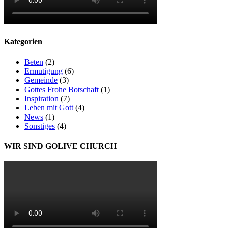
Kategorien
Beten
(2)
Ermutigung
(6)
Gemeinde
(3)
Gottes Frohe Botschaft
(1)
Inspiration
(7)
Leben mit Gott
(4)
News
(1)
Sonstiges
(4)
WIR SIND GOLIVE CHURCH