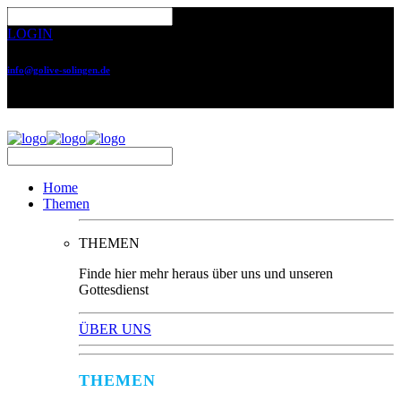
LOGIN
info@golive-solingen.de
0212 64559-17
Home
Themen
THEMEN
Finde hier mehr heraus über uns und unseren
Gottesdienst
ÜBER UNS
THEMEN