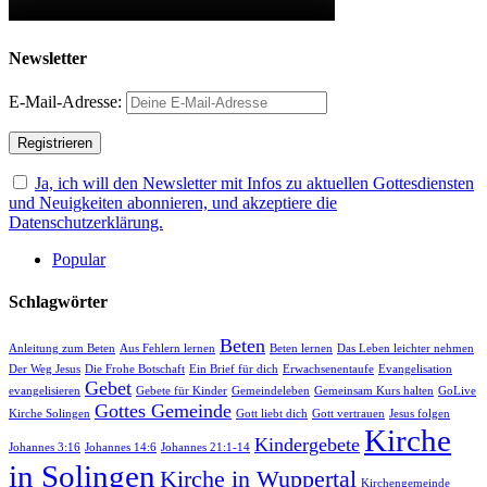
Newsletter
E-Mail-Adresse:
Ja, ich will den Newsletter mit Infos zu aktuellen Gottesdiensten
und Neuigkeiten abonnieren, und akzeptiere die
Datenschutzerklärung.
Popular
Schlagwörter
Beten
Anleitung zum Beten
Aus Fehlern lernen
Beten lernen
Das Leben leichter nehmen
Der Weg Jesus
Die Frohe Botschaft
Ein Brief für dich
Erwachsenentaufe
Evangelisation
Gebet
evangelisieren
Gebete für Kinder
Gemeindeleben
Gemeinsam Kurs halten
GoLive
Gottes Gemeinde
Kirche Solingen
Gott liebt dich
Gott vertrauen
Jesus folgen
Kirche
Kindergebete
Johannes 3:16
Johannes 14:6
Johannes 21:1-14
in Solingen
Kirche in Wuppertal
Kirchengemeinde