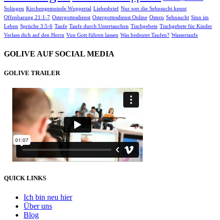
Solingen
Kirchengemeinde Wuppertal
Liebesbrief
Nur wer die Sehnsucht kennt
Offenbarung 21:1-7
Ostergottesdienst
Ostergottesdienst Online
Ostern
Sehnsucht
Sinn im
Leben
Sprüche 3:5-6
Taufe
Taufe durch Untertauchen
Tischgebete
Tischgebete für Kinder
Verlass dich auf den Herrn
Von Gott führen lassen
Was bedeutet Taufen?
Wassertaufe
GOLIVE AUF SOCIAL MEDIA
GOLIVE TRAILER
QUICK LINKS
Ich bin neu hier
Über uns
Blog