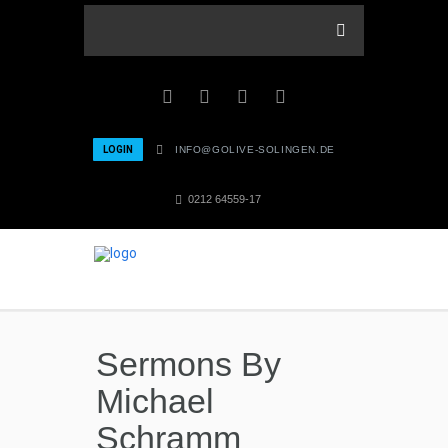
LOGIN
INFO@GOLIVE-SOLINGEN.DE
0212 64559-17
Sermons By
Michael
Schramm