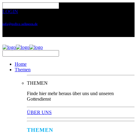
LOGIN
info@golive-solingen.de
0212 64559-17
Home
Themen
THEMEN
Finde hier mehr heraus über uns und unseren
Gottesdienst
ÜBER UNS
THEMEN