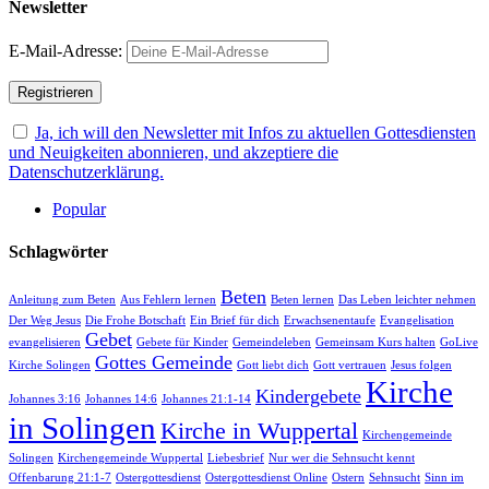
Newsletter
E-Mail-Adresse:
Ja, ich will den Newsletter mit Infos zu aktuellen Gottesdiensten
und Neuigkeiten abonnieren, und akzeptiere die
Datenschutzerklärung.
Popular
Schlagwörter
Beten
Anleitung zum Beten
Aus Fehlern lernen
Beten lernen
Das Leben leichter nehmen
Der Weg Jesus
Die Frohe Botschaft
Ein Brief für dich
Erwachsenentaufe
Evangelisation
Gebet
evangelisieren
Gebete für Kinder
Gemeindeleben
Gemeinsam Kurs halten
GoLive
Gottes Gemeinde
Kirche Solingen
Gott liebt dich
Gott vertrauen
Jesus folgen
Kirche
Kindergebete
Johannes 3:16
Johannes 14:6
Johannes 21:1-14
in Solingen
Kirche in Wuppertal
Kirchengemeinde
Solingen
Kirchengemeinde Wuppertal
Liebesbrief
Nur wer die Sehnsucht kennt
Offenbarung 21:1-7
Ostergottesdienst
Ostergottesdienst Online
Ostern
Sehnsucht
Sinn im