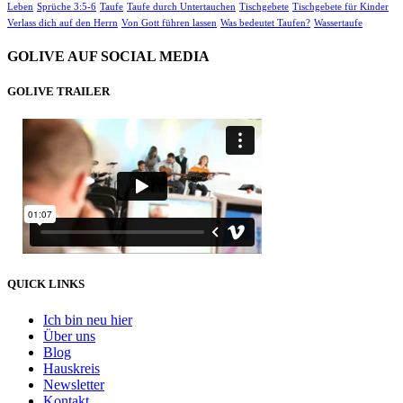
Leben
Sprüche 3:5-6
Taufe
Taufe durch Untertauchen
Tischgebete
Tischgebete für Kinder
Verlass dich auf den Herrn
Von Gott führen lassen
Was bedeutet Taufen?
Wassertaufe
GOLIVE AUF SOCIAL MEDIA
GOLIVE TRAILER
QUICK LINKS
Ich bin neu hier
Über uns
Blog
Hauskreis
Newsletter
Kontakt